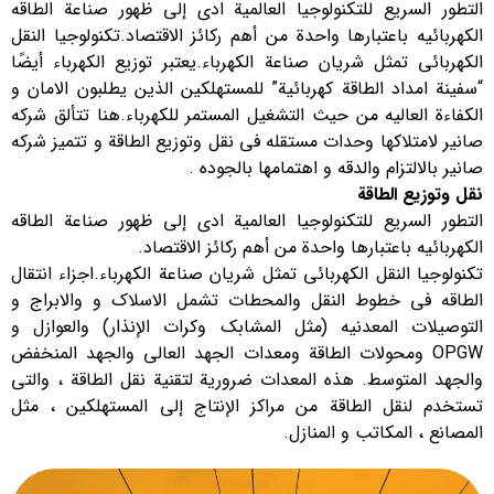
التطور السريع للتكنولوجيا العالمية ادی إلى ظهور صناعة الطاقه
الكهربائیه باعتبارها واحدة من أهم ركائز الاقتصاد.تكنولوجيا النقل
الكهربائي تمثل شريان صناعة الكهرباء.يعتبر توزيع الكهرباء أيضًا
“سفينة امداد الطاقة كهربائية” للمستهلكين الذين یطلبون الامان و
الكفاءة العالیه من حيث التشغيل المستمر للکهرباء.هنا تتألق شرکه
صانیر لامتلاکها وحدات مستقله في نقل وتوزیع الطاقة و تتمیز شرکه
صانیر بالالتزام والدقه و اهتمامها بالجوده .
نقل وتوزيع الطاقة
التطور السريع للتكنولوجيا العالمية ادی إلى ظهور صناعة الطاقه
الكهربائیه باعتبارها واحدة من أهم ركائز الاقتصاد.
تكنولوجيا النقل الكهربائي تمثل شريان صناعة الكهرباء.اجزاء انتقال
الطاقه في خطوط النقل والمحطات تشمل الاسلاك و والابراج و
التوصيلات المعدنيه (مثل المشابك وكرات الإنذار) والعوازل و
OPGW ومحولات الطاقة ومعدات الجهد العالي والجهد المنخفض
والجهد المتوسط. هذه المعدات ضرورية لتقنية نقل الطاقة ، والتي
تستخدم لنقل الطاقة من مراكز الإنتاج إلى المستهلكين ، مثل
المصانع ، المكاتب و المنازل.