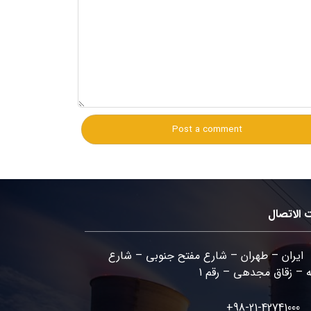
 الاتصال
ایران – طهران – شارع مفتح جنوبی – شارع
 – زقاق مجدهي – رقم 1
98-21-42741000+