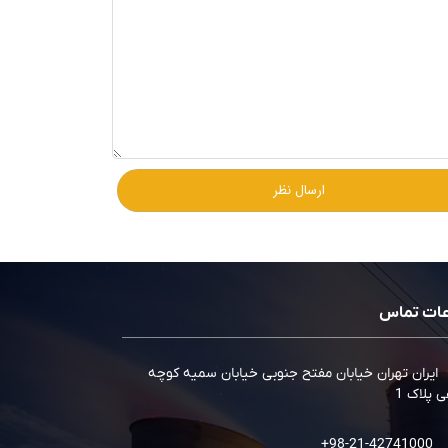
عات تماس
ایران تهران خیابان مفتح جنوبی خیابان سمیه کوچه
 پلاک 1
98-21-42741000+