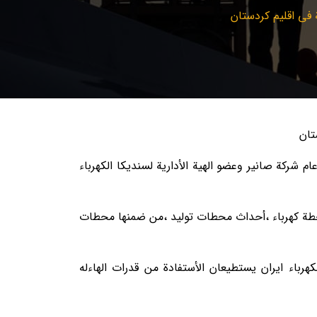
 فی اقلیم کردستان
اء الموافق 2021/11/24 حضر السید منصور سعیدي مدیر عام شرکة صانیر وعضو الهية الأداریة لسندیکا الکهرباء
محطة کهرباء ،أحداث محطات توليد ،من ضمنها محطات
تطاعات وقدرات أکثر من600 شرکةعضوالسندیکا لصناعة الکهرباء ایران یستطیعان الأستفادة من قدرات الهاءله