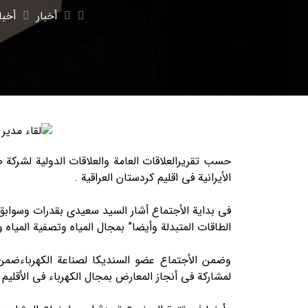
أخبار
أخبا
الأیرانیة في اقلیم کردستان العراقیة .
في بدایة الأجتماع أشار السید سعیدي بقدرات وسواب
الطاقات المتبدلة وأیضا” بمجال المیاه وتصفیة المیاه 
لمشارکة في أنجاز المعارض بمجال الکهرباء في الأقلیم 