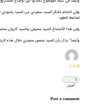
وأیضا في تتمة الموضوع تحدثوا عن اوضاع المشاریع وا
وفي الختام تشکر السید سعیدي من السید رشنودي لأه
لمتابعة العقود .
وفي هذا الأجتماع السید سمیعي والسید کاروان محمو
وأیضا” یذکر بأن السید منصور سعیدي خلال هذه الزیارة ق
S.A M
أخبار
Post a comment