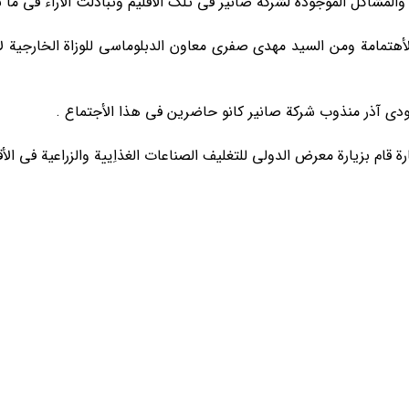
لمشاکل الموجودة لشرکة صانیر في تلک الأقلیم وتبادلت الأراء في ما ب
تمامة ومن السید مهدي صفري معاون الدبلوماسي للوزاة الخارجیة لأه
دي آذر منذوب شرکة صانیر کانو حاضرین في هذا الأجتماع .
ام بزیارة معرض الدولي للتغلیف الصناعات الغذاِییة والزراعیة في الأقلی