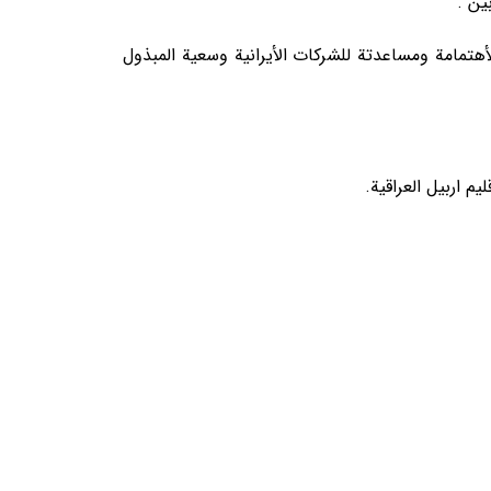
ین .
تمامة ومساعدتة للشرکات الأیرانیة وسعیة المبذول
م اربیل العراقیة.