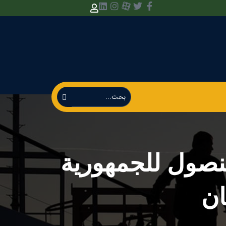
قنصول للجمهوریة
ان