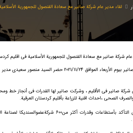
لقاء مدیر عام شرکة صانیر مع سعادة القنصول للجمهوریة الأسلامیة
ر
حسب تقریرالعلاقات العامة والعلاقات الدولیة لشرکة صانیر بیوم الأربع
ق شرکة صانیر في الأقلیم ، وشرکت صانیر لها القدرات في أنجاز خط و
والصرف الصحي ،احداث اقنیة للزراعة بأقلیم کردستان العرقیة.
وضمن الأجتماع عضو السندیکا لصناعة الکهرباءضمن التأکد بأس
.