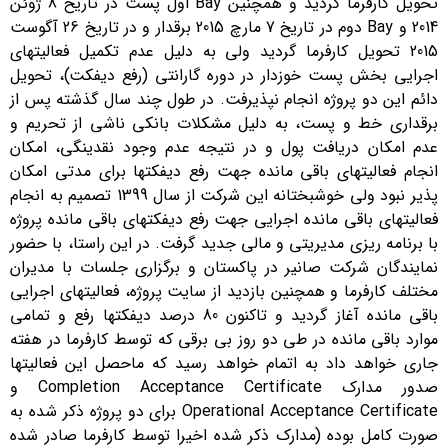
تحویل کارفرما گردید و همچنین Bay اول پست در تاریخ 8 ژوئن
2014 و Bay دوم در تاریخ 7 مارچ 2015 برقدار و در تاریخ 26 آگوست
2015 تحویل کارفرما گردید ولی به دلیل عدم تکمیل فعالیتهای
اجرایی بخش پست خوزدار در دوره گارانتی (رفع دیفکت)، تحویل
دائم این دو پروژه انجام نپذیرفت. در طول چند سال گذشته پس از
برقداری خط و پست، به دلیل مشکلات بانکی ناشی از تحریم و
عدم امکان دریافت پول و در نتیجه عدم وجود نقدینگی، امکان
انجام فعالیتهای باقی مانده جهت رفع دیفکتها برای مدتی امکان
پذیر نبود ولی خوشبختانه این شرکت از سال 1399 تصمیم به انجام
فعالیتهای باقی مانده اجرایی جهت رفع دیفکتهای باقی مانده پروژه
با برنامه ریزی مدیریتی و مالی جدید گرفت. در این راستا، با حضور
نمایندگان شرکت صانیر در پاکستان و برگزاری جلسات با مدیران
مختلف کارفرما و همچنین بازدید از سایت پروژه، فعالیتهای اجرایی
باقی مانده آغاز گردید و تاکنون 80 درصد دیفکتها رفع و تمامی
موارد باقی مانده در طی دو روز بی برقی که توسط کارفرما در هفته
جاری خواهد داد به اتمام خواهد رسید که ماحصل این فعالیتها
صدور مدارک Completion Acceptance Certificate و
Operational Acceptance Certificate برای دو پروژه ذکر شده به
صورت کامل بوده (مدارک ذکر شده اخیرا توسط کارفرما صادر شده