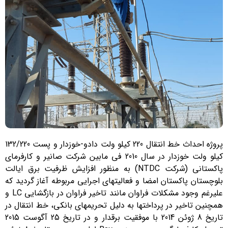
پروژه احداث خط انتقال 220 کیلو ولت دادو-خوزدار و پست 132/220
کیلو ولت خوزدار در سال 2010 فی مابین شرکت صانیر و کارفرمای
پاکستانی (شرکت NTDC) به منظور افزایش ظرفیت برق ایالت
بلوچستان پاکستان امضا و فعالیتهای اجرایی مربوطه آغاز گردید که
علیرغم وجود مشکلات فراوان مانند تاخیر فراوان در بازگشایی LC و
همچنین تاخیر در پرداختها به دلیل تحریمهای بانکی، خط انتقال در
تاریخ 8 ژوئن 2014 با موفقیت برقدار و در تاریخ 25 آگوست 2015